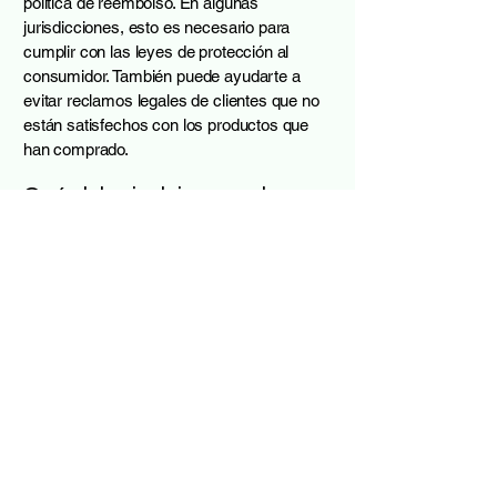
política de reembolso. En algunas
jurisdicciones, esto es necesario para
cumplir con las leyes de protección al
consumidor. También puede ayudarte a
evitar reclamos legales de clientes que no
están satisfechos con los productos que
han comprado.
Qué debe incluirse en el
documento de Política de
Reembolso
En general, una Política de Reembolso
suele abordar este tipo de cuestiones: el
plazo para solicitar el reembolso, si el
reembolso será total o parcial, en qué
condiciones recibirá el cliente el reembolso
y mucho más.